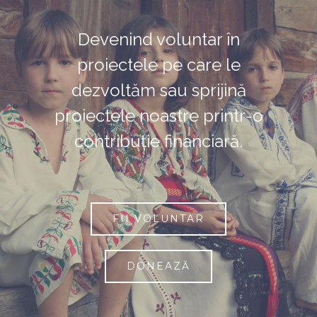
Devenind voluntar în
proiectele pe care le
dezvoltăm sau sprijină
proiectele noastre printr-o
contribuție financiară.
FII VOLUNTAR
DONEAZĂ