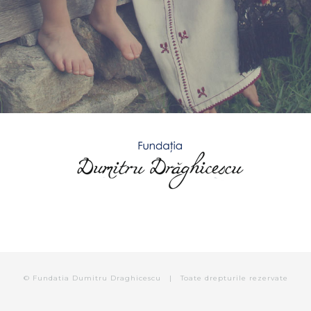
© Fundatia Dumitru Draghicescu | Toate drepturile rezervate